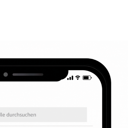
Home
in·f·k·a
Über