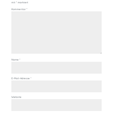
mit
*
markiert
Kommentar
*
Name
*
E-Mail-Adresse
*
Website