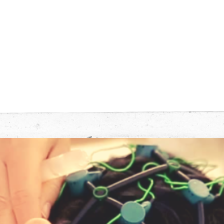
Home
in·f·k·a
Über