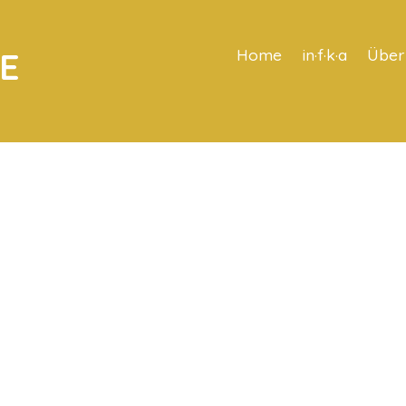
E
Home
in·f·k·a
Über