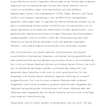
eines Rechts an einem Copyright, Patent oder einer Marke oder anderem
Eigentum von mindmedi.de oder Dritten dar. Diese Website und ihr
Inhalt, einschließlich, aber nicht beschränkt auf alle Grafiken,
Abbildungen, Audio- und Videodateien, HTML-Codes, Buttons und Texte
dürfen nicht kopiert, reproduziert, neu veröffentlicht, hochgeladen,
gepostet, übertragen oder in irgendeiner Weise verbreitet werden, es sei
denn mindmedi.de erklärt vorher schriftlich sein Einverständnis. Es ist
jedoch gestattet, eine Kopie der Materialien für den persönlichen, nicht
gewerblichen Gebrauch auf einen einzigen Computer herunterzuladen,
wiederzugeben und zu drucken, unter der Voraussetzung, dass das
Material auf keine Weise verändert wird und jegliche Copyright-,
Marken- und andere Eigentumsvermerke nicht verändert werden.
Alle Informationen auf dieser Website sind kostenlos und dienen
ausschließlich informativen Zwecken und stellen keine geschäftliche
oder professionelle Service-Beziehung zwischen Ihnen und mindmedi.de
her. Links auf dieser Website können auf andere Seiten führen, die nicht
von mindmedi.de betrieben werden. mindmedi.des überprüft und
bewertet diese Websites nicht und ist nicht verantwortlich für die
Angebote und Inhalte dieser Websites; jegliche Haftung ist insoweit
ausgeschlossen. Ein Link zu einer anderen Website oder anderen
Angeboten stellt keine Empfehlung dieser Website oder Angebote dar.
Jegliche Verwendung der Informationen auf dieser Website oder der
Websites oder Angebote, die mit dieser Website verlinkt sind, unterliegt
Ihrer eigenen Verantwortung.
Diese Seite und ihr Inhalt werden so dargestellt „wie sie sind“. Für die