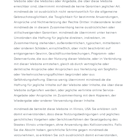
Website oder die Websites oder Angebote, die über diese Website
erreichbar sind, übernimmt mindmedi.de keine Garantien jeglicher Art.
mindmedi.de ist ausdrücklich nicht verantwortlich für die allgemeine
Gebrauchstauglichkeit, die Tauglichkeit für bestimmte Anwendungen,
Ansprüche und Nichtverletzung der Rechte Dritter. Insbesondere leistet
mindmedi.de in diesem Zusammenhang keine ausdrücklichen oder
stillschweigenden Garantien. mindmedi.de übernimmt unter keinen
Umständen die Haftung für jegliche direkten, indirekten, im
Zusammenhang stehenden, außerordentlichen, typischen, mittelbaren
oder anderen Schäden, einschließlich, aber nicht beschränkt auf
entgangenen Gewinn, Geschäftsunterbrechungen, Programm- oder
Datenverluste, die aus der Nutzung dieser Website, oder in Verbindung
mit dieser Website entstehen, gleich ob durch vertragliche oder
deliktische Ansprüche oder Ansprüchen aus Verletzung von Sorgfalts-
oder Verkehrssicherungspflichten begründet oder aus
Gefährdungshaftung. Ebenso wenig übernimmt mindmedi.de die
Haftung für jegliche Inhalte auf der Website oder Inhalte, die über diese
Website aufgerufen werden, oder jegliche verlinkte online Service-
Angebote oder Ansprüche im Zusammenhang mit dem Kopieren, der
Wiedergabe oder anderer Verwendung dieser Inhalte.
mindmedi.de betreibt diese Website in Illinois, USA. Sie erklären sich
damit einverstanden, dass diese Nutzungsbedingungen und jegliches
gerichtliches Vorgehen oder Gerichtsverfahren der Gesetzgebung des
Staates Illinois unterliegen, ohne Anwendung des Kollisionsrechts. Falls
Sie die Absicht haben, gerichtliche Schritte gegen mindmedi.de
vorzunehmen, so erklären Sie sich ausdrücklich damit einverstanden,