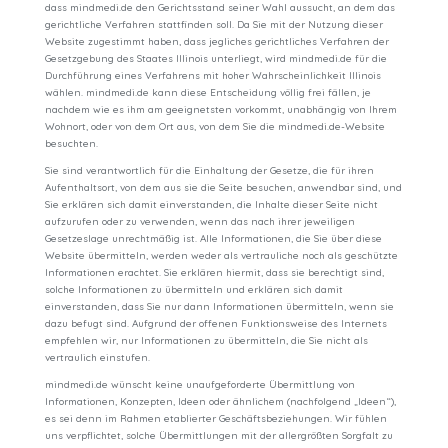
dass mindmedi.de den Gerichtsstand seiner Wahl aussucht, an dem das
gerichtliche Verfahren stattfinden soll. Da Sie mit der Nutzung dieser
Website zugestimmt haben, dass jegliches gerichtliches Verfahren der
Gesetzgebung des Staates Illinois unterliegt, wird mindmedi.de für die
Durchführung eines Verfahrens mit hoher Wahrscheinlichkeit Illinois
wählen. mindmedi.de kann diese Entscheidung völlig frei fällen, je
nachdem wie es ihm am geeignetsten vorkommt, unabhängig von Ihrem
Wohnort, oder von dem Ort aus, von dem Sie die mindmedi.de-Website
besuchten.
Sie sind verantwortlich für die Einhaltung der Gesetze, die für ihren
Aufenthaltsort, von dem aus sie die Seite besuchen, anwendbar sind, und
Sie erklären sich damit einverstanden, die Inhalte dieser Seite nicht
aufzurufen oder zu verwenden, wenn das nach ihrer jeweiligen
Gesetzeslage unrechtmäßig ist. Alle Informationen, die Sie über diese
Website übermitteln, werden weder als vertrauliche noch als geschützte
Informationen erachtet. Sie erklären hiermit, dass sie berechtigt sind,
solche Informationen zu übermitteln und erklären sich damit
einverstanden, dass Sie nur dann Informationen übermitteln, wenn sie
dazu befugt sind. Aufgrund der offenen Funktionsweise des Internets
empfehlen wir, nur Informationen zu übermitteln, die Sie nicht als
vertraulich einstufen.
mindmedi.de wünscht keine unaufgeforderte Übermittlung von
Informationen, Konzepten, Ideen oder ähnlichem (nachfolgend „Ideen“),
es sei denn im Rahmen etablierter Geschäftsbeziehungen. Wir fühlen
uns verpflichtet, solche Übermittlungen mit der allergrößten Sorgfalt zu