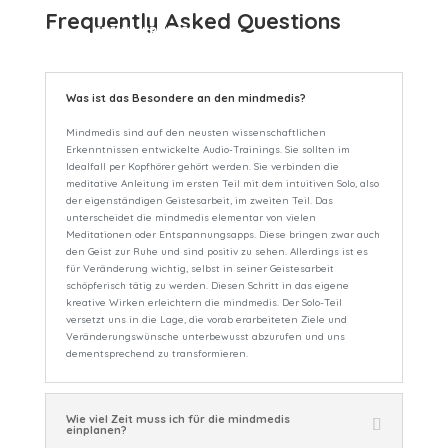
Frequently Asked Questions
Was ist das Besondere an den mindmedis?
Mindmedis sind auf den neusten wissenschaftlichen
Erkenntnissen entwickelte Audio-Trainings. Sie sollten im
Idealfall per Kopfhörer gehört werden. Sie verbinden die
meditative Anleitung im ersten Teil mit dem intuitiven Solo, also
der eigenständigen Geistesarbeit, im zweiten Teil. Das
unterscheidet die mindmedis elementar von vielen
Meditationen oder Entspannungsapps. Diese bringen zwar auch
den Geist zur Ruhe und sind positiv zu sehen. Allerdings ist es
für Veränderung wichtig, selbst in seiner Geistesarbeit
schöpferisch tätig zu werden. Diesen Schritt in das eigene
kreative Wirken erleichtern die mindmedis. Der Solo-Teil
versetzt uns in die Lage, die vorab erarbeiteten Ziele und
Veränderungswünsche unterbewusst abzurufen und uns
dementsprechend zu transformieren.
Wie viel Zeit muss ich für die mindmedis
einplanen?