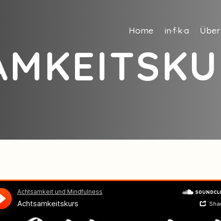
Home
in·f·k·a
Über
AMKEITSKU